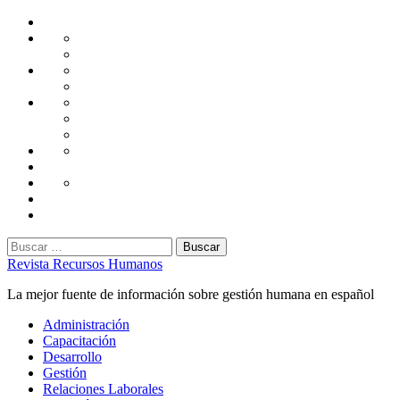
Saltar
Home
al
Administración
Seguridad
contenido
Tecnología
Capacitación
Tips
de
Universidad
Desarrollo
Oficina
Corporativa
Emprendimiento
Liderazgo
Productividad
Gestión
Gestión
Relaciones
Humana
Laborales
Selección
contratación
Gestión
Humana
Capacitación
Buscar:
Revista Recursos Humanos
La mejor fuente de información sobre gestión humana en español
Menú
Administración
principal
Capacitación
Desarrollo
Gestión
Relaciones Laborales