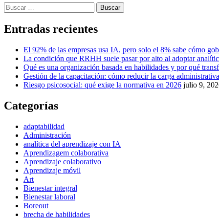
Buscar:
Entradas recientes
El 92% de las empresas usa IA, pero solo el 8% sabe cómo gob
La condición que RRHH suele pasar por alto al adoptar analíti
Qué es una organización basada en habilidades y por qué tra
Gestión de la capacitación: cómo reducir la carga administrativa 
Riesgo psicosocial: qué exige la normativa en 2026
julio 9, 20
Categorías
adaptabilidad
Administración
analítica del aprendizaje con IA
Aprendizagem colaborativa
Aprendizaje colaborativo
Aprendizaje móvil
Art
Bienestar integral
Bienestar laboral
Boreout
brecha de habilidades