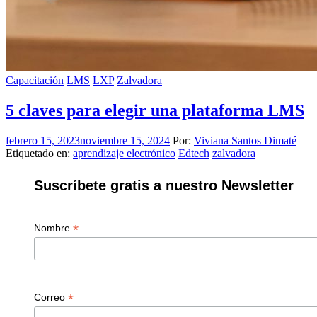
Capacitación
LMS
LXP
Zalvadora
5 claves para elegir una plataforma LMS
febrero 15, 2023
noviembre 15, 2024
Por:
Viviana Santos Dimaté
Etiquetado en:
aprendizaje electrónico
Edtech
zalvadora
Suscríbete gratis a nuestro Newsletter
*
Nombre
*
Correo