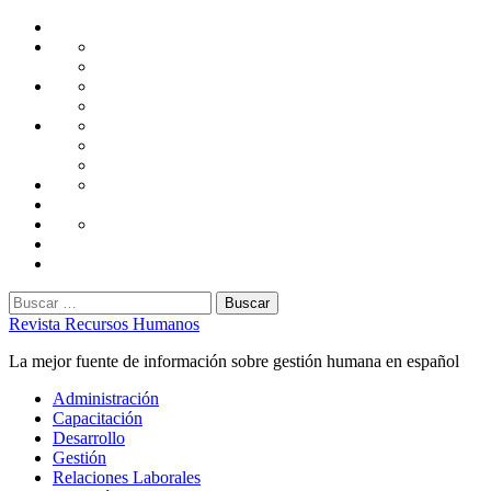
Saltar
Home
al
Administración
Seguridad
contenido
Tecnología
Capacitación
Tips
de
Universidad
Desarrollo
Oficina
Corporativa
Emprendimiento
Liderazgo
Productividad
Gestión
Gestión
Relaciones
Humana
Laborales
Selección
contratación
Gestión
Humana
Capacitación
Buscar:
Revista Recursos Humanos
La mejor fuente de información sobre gestión humana en español
Menú
Administración
principal
Capacitación
Desarrollo
Gestión
Relaciones Laborales