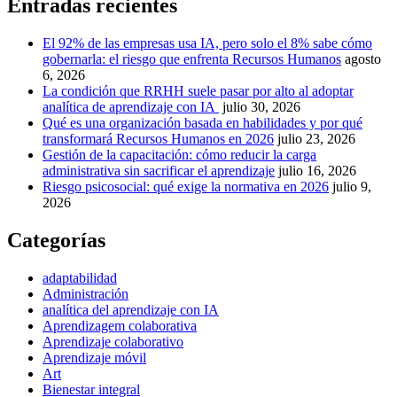
Entradas recientes
El 92% de las empresas usa IA, pero solo el 8% sabe cómo
gobernarla: el riesgo que enfrenta Recursos Humanos
agosto
6, 2026
La condición que RRHH suele pasar por alto al adoptar
analítica de aprendizaje con IA
julio 30, 2026
Qué es una organización basada en habilidades y por qué
transformará Recursos Humanos en 2026
julio 23, 2026
Gestión de la capacitación: cómo reducir la carga
administrativa sin sacrificar el aprendizaje
julio 16, 2026
Riesgo psicosocial: qué exige la normativa en 2026
julio 9,
2026
Categorías
adaptabilidad
Administración
analítica del aprendizaje con IA
Aprendizagem colaborativa
Aprendizaje colaborativo
Aprendizaje móvil
Art
Bienestar integral