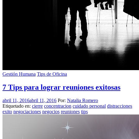
Gestión Humana
Tips de Oficina
7 Tips para lograr reuniones exitosas
abril 11, 2016
abril 11, 2016
Por:
Natalia Romero
Etiquetado en:
cierre
concentracion
cuidado personal
distracciones
exito
negociaciones
negocios
reuniones
tips