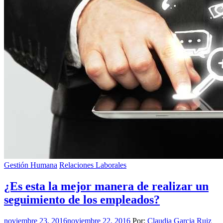
Gestión Humana
Relaciones Laborales
¿Es esta la mejor manera de realizar un
seguimiento de los empleados?
noviembre 23, 2016
noviembre 22, 2016
Por:
Claudia Garcia Ruiz