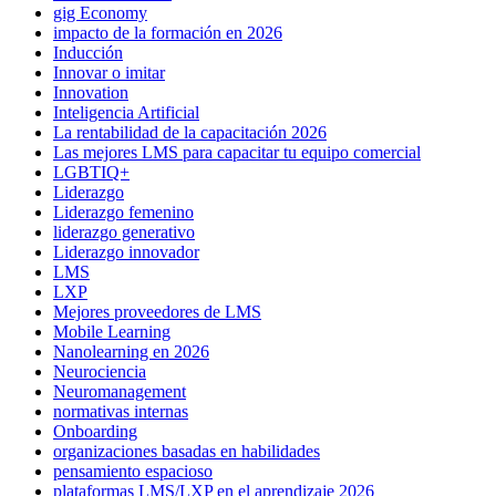
gig Economy
impacto de la formación en 2026
Inducción
Innovar o imitar
Innovation
Inteligencia Artificial
La rentabilidad de la capacitación 2026
Las mejores LMS para capacitar tu equipo comercial
LGBTIQ+
Liderazgo
Liderazgo femenino
liderazgo generativo
Liderazgo innovador
LMS
LXP
Mejores proveedores de LMS
Mobile Learning
Nanolearning en 2026
Neurociencia
Neuromanagement
normativas internas
Onboarding
organizaciones basadas en habilidades
pensamiento espacioso
plataformas LMS/LXP en el aprendizaje 2026