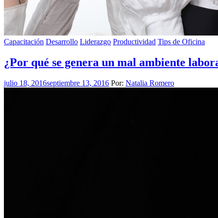
Capacitación
Desarrollo
Liderazgo
Productividad
Tips de Oficina
¿Por qué se genera un mal ambiente labor
julio 18, 2016
septiembre 13, 2016
Por:
Natalia Romero