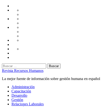
Saltar
Home
al
Administración
Seguridad
contenido
Tecnología
Capacitación
Tips
de
Universidad
Desarrollo
Oficina
Corporativa
Emprendimiento
Liderazgo
Productividad
Gestión
Gestión
Relaciones
Humana
Laborales
Selección
contratación
Gestión
Humana
Capacitación
Buscar:
Revista Recursos Humanos
La mejor fuente de información sobre gestión humana en español
Menú
Administración
principal
Capacitación
Desarrollo
Gestión
Relaciones Laborales