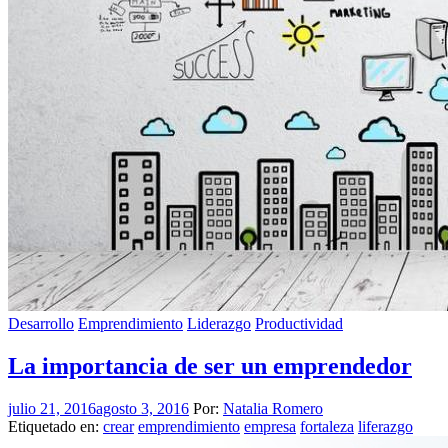
Desarrollo
Emprendimiento
Liderazgo
Productividad
La importancia de ser un emprendedor
julio 21, 2016
agosto 3, 2016
Por:
Natalia Romero
Etiquetado en:
crear
emprendimiento
empresa
fortaleza
liferazgo