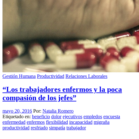
Gestión Humana
Productividad
Relaciones Laborales
“Los trabajadores enfermos y la poca
compasión de los jefes”
mayo 20, 2016
Por:
Natalia Romero
Etiquetado en:
beneficio
dolor
ejecutivos
empledos
encuesta
enfermedad
enfermos
flexibilidad
incapacidad
migraña
productividad
resfriado
simpatía
trabajador