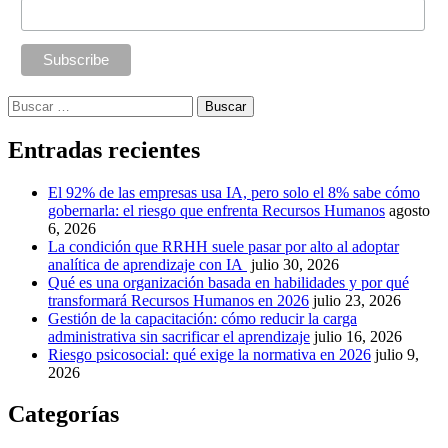
Buscar:
Entradas recientes
El 92% de las empresas usa IA, pero solo el 8% sabe cómo
gobernarla: el riesgo que enfrenta Recursos Humanos
agosto
6, 2026
La condición que RRHH suele pasar por alto al adoptar
analítica de aprendizaje con IA
julio 30, 2026
Qué es una organización basada en habilidades y por qué
transformará Recursos Humanos en 2026
julio 23, 2026
Gestión de la capacitación: cómo reducir la carga
administrativa sin sacrificar el aprendizaje
julio 16, 2026
Riesgo psicosocial: qué exige la normativa en 2026
julio 9,
2026
Categorías