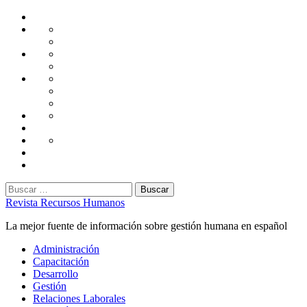
Saltar
Home
al
Administración
Seguridad
contenido
Tecnología
Capacitación
Tips
de
Universidad
Desarrollo
Oficina
Corporativa
Emprendimiento
Liderazgo
Productividad
Gestión
Gestión
Relaciones
Humana
Laborales
Selección
contratación
Gestión
Humana
Capacitación
Buscar:
Revista Recursos Humanos
La mejor fuente de información sobre gestión humana en español
Menú
Administración
principal
Capacitación
Desarrollo
Gestión
Relaciones Laborales