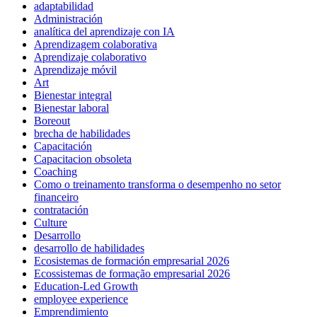
adaptabilidad
Administración
analítica del aprendizaje con IA
Aprendizagem colaborativa
Aprendizaje colaborativo
Aprendizaje móvil
Art
Bienestar integral
Bienestar laboral
Boreout
brecha de habilidades
Capacitación
Capacitacion obsoleta
Coaching
Como o treinamento transforma o desempenho no setor
financeiro
contratación
Culture
Desarrollo
desarrollo de habilidades
Ecosistemas de formación empresarial 2026
Ecossistemas de formação empresarial 2026
Education-Led Growth
employee experience
Emprendimiento