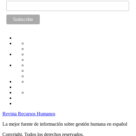
Home
Administración
Seguridad
Tecnología
Capacitación
Tips
de
Universidad
Desarrollo
Oficina
Corporativa
Emprendimiento
Liderazgo
Productividad
Gestión
Gestión
Relaciones
Humana
Laborales
Selección
contratación
Gestión
Humana
Capacitación
Revista Recursos Humanos
La mejor fuente de información sobre gestión humana en español
Copyright. Todos los derechos reservados.