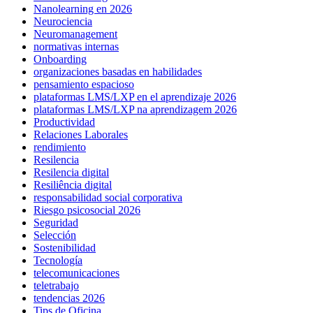
Nanolearning en 2026
Neurociencia
Neuromanagement
normativas internas
Onboarding
organizaciones basadas en habilidades
pensamiento espacioso
plataformas LMS/LXP en el aprendizaje 2026
plataformas LMS/LXP na aprendizagem 2026
Productividad
Relaciones Laborales
rendimiento
Resilencia
Resilencia digital
Resiliência digital
responsabilidad social corporativa
Riesgo psicosocial 2026
Seguridad
Selección
Sostenibilidad
Tecnología
telecomunicaciones
teletrabajo
tendencias 2026
Tips de Oficina