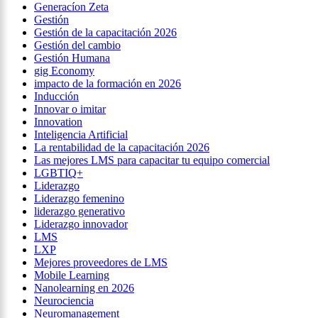
Generacíon Zeta
Gestión
Gestión de la capacitación 2026
Gestión del cambio
Gestión Humana
gig Economy
impacto de la formación en 2026
Inducción
Innovar o imitar
Innovation
Inteligencia Artificial
La rentabilidad de la capacitación 2026
Las mejores LMS para capacitar tu equipo comercial
LGBTIQ+
Liderazgo
Liderazgo femenino
liderazgo generativo
Liderazgo innovador
LMS
LXP
Mejores proveedores de LMS
Mobile Learning
Nanolearning en 2026
Neurociencia
Neuromanagement