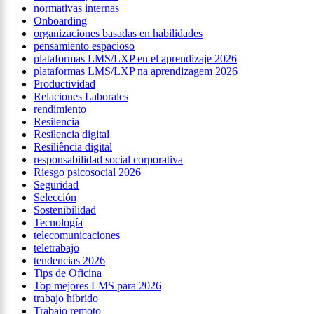
normativas internas
Onboarding
organizaciones basadas en habilidades
pensamiento espacioso
plataformas LMS/LXP en el aprendizaje 2026
plataformas LMS/LXP na aprendizagem 2026
Productividad
Relaciones Laborales
rendimiento
Resilencia
Resilencia digital
Resiliência digital
responsabilidad social corporativa
Riesgo psicosocial 2026
Seguridad
Selección
Sostenibilidad
Tecnología
telecomunicaciones
teletrabajo
tendencias 2026
Tips de Oficina
Top mejores LMS para 2026
trabajo híbrido
Trabajo remoto