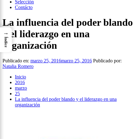
Selección
Contácto
La influencia del poder blando
y el liderazgo en una
→
Índice
organización
Publicado en:
marzo 25, 2016
marzo 25, 2016
Publicado por:
Natalia Romero
Inicio
2016
marzo
25
La influencia del poder blando y el liderazgo en una
organización