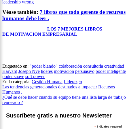
leadership wrong
Véase también:
7 libros que todo gerente de recursos
humanos debe leer .
LOS 7 MEJORES LIBROS
DE MOTIVACIÓN EMPRESARIAL
Etiquetado en:
"poder blando"
colaboración
consultoría
creatividad
Harvard
Joseph Nye
lideres
motivacion
persuasivo
poder inteligente
poder suave
soft power
En la categoría:
Gestión Humana
Liderazgo
Navegación
Las tendencias generacionales destinados a impactar Recursos
Humanos .
de
¿Qué se debe hacer cuando su equipo tiene una lista larga de trabajo
entradas
represado ?
Suscríbete gratis a nuestro Newsletter
*
indicates required