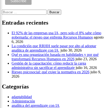
Buscar:
Entradas recientes
El 92% de las empresas usa IA, pero solo el 8% sabe cómo
gobernarla: el riesgo que enfrenta Recursos Humanos
agosto
6, 2026
La condición que RRHH suele pasar por alto al adoptar
analítica de aprendizaje con IA
julio 30, 2026
Qué es una organización basada en habilidades y por qué
transformará Recursos Humanos en 2026
julio 23, 2026
Gestión de la capacitación: cómo reducir la carga
administrativa sin sacrificar el aprendizaje
julio 16, 2026
Riesgo psicosocial: qué exige la normativa en 2026
julio 9,
2026
Categorías
adaptabilidad
Administración
analítica del aprendizaje con IA