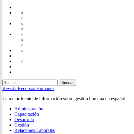
Saltar
Home
al
Administración
Seguridad
contenido
Tecnología
×
Capacitación
Tips
de
Universidad
Desarrollo
Oficina
Corporativa
Emprendimiento
Liderazgo
Productividad
Gestión
Gestión
Relaciones
Humana
Laborales
Selección
contratación
Gestión
Humana
Capacitación
Buscar:
Revista Recursos Humanos
La mejor fuente de información sobre gestión humana en español
Menú
Administración
principal
Capacitación
Desarrollo
Gestión
Relaciones Laborales