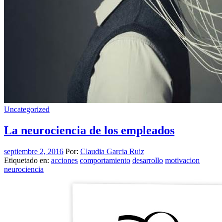
Uncategorized
La neurociencia de los empleados
septiembre 2, 2016
Por:
Claudia Garcia Ruiz
Etiquetado en:
acciones
comportamiento
desarrollo
motivacion
neurociencia