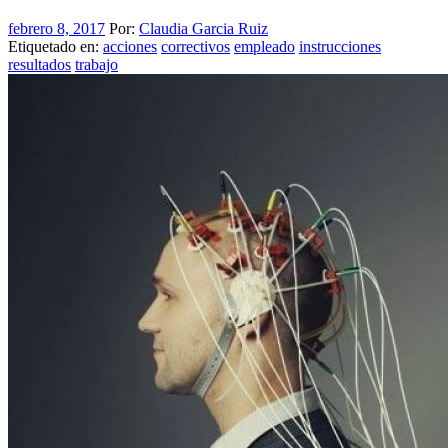
febrero 8, 2017
Por:
Claudia Garcia Ruiz
Etiquetado en:
acciones
correctivos
empleado
instrucciones
resultados
trabajo