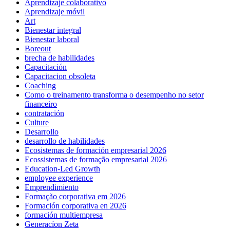
Aprendizaje colaborativo
Aprendizaje móvil
Art
Bienestar integral
Bienestar laboral
Boreout
brecha de habilidades
Capacitación
Capacitacion obsoleta
Coaching
Como o treinamento transforma o desempenho no setor
financeiro
contratación
Culture
Desarrollo
desarrollo de habilidades
Ecosistemas de formación empresarial 2026
Ecossistemas de formação empresarial 2026
Education-Led Growth
employee experience
Emprendimiento
Formação corporativa em 2026
Formación corporativa en 2026
formación multiempresa
Generacíon Zeta