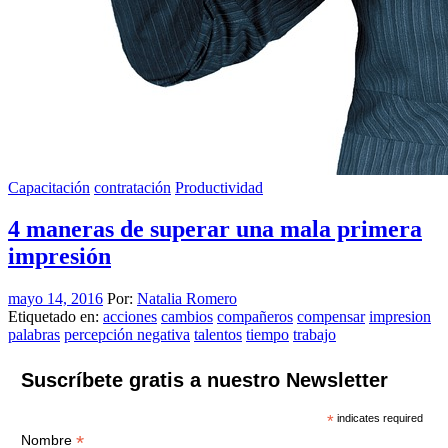
Capacitación
contratación
Productividad
4 maneras de superar una mala primera
impresión
mayo 14, 2016
Por:
Natalia Romero
Etiquetado en:
acciones
cambios
compañeros
compensar
impresion
palabras
percepción negativa
talentos
tiempo
trabajo
Suscríbete gratis a nuestro Newsletter
*
indicates required
*
Nombre