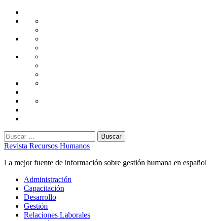
Saltar
Home
al
Administración
Seguridad
contenido
Tecnología
Capacitación
Tips
de
Universidad
Desarrollo
Oficina
Corporativa
Emprendimiento
Liderazgo
Productividad
Gestión
Gestión
Relaciones
Humana
Laborales
Selección
contratación
Gestión
Humana
Capacitación
Buscar:
Revista Recursos Humanos
La mejor fuente de información sobre gestión humana en español
Menú
Administración
principal
Capacitación
Desarrollo
Gestión
Relaciones Laborales