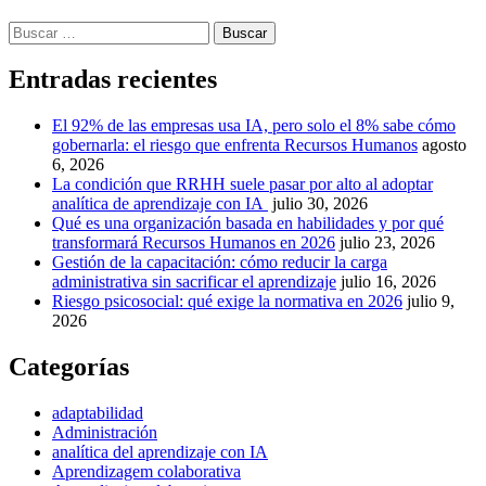
Buscar:
Entradas recientes
El 92% de las empresas usa IA, pero solo el 8% sabe cómo
gobernarla: el riesgo que enfrenta Recursos Humanos
agosto
6, 2026
La condición que RRHH suele pasar por alto al adoptar
analítica de aprendizaje con IA
julio 30, 2026
Qué es una organización basada en habilidades y por qué
transformará Recursos Humanos en 2026
julio 23, 2026
Gestión de la capacitación: cómo reducir la carga
administrativa sin sacrificar el aprendizaje
julio 16, 2026
Riesgo psicosocial: qué exige la normativa en 2026
julio 9,
2026
Categorías
adaptabilidad
Administración
analítica del aprendizaje con IA
Aprendizagem colaborativa