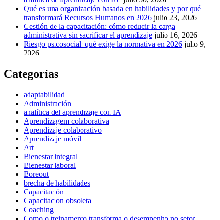
Qué es una organización basada en habilidades y por qué
transformará Recursos Humanos en 2026
julio 23, 2026
Gestión de la capacitación: cómo reducir la carga
administrativa sin sacrificar el aprendizaje
julio 16, 2026
Riesgo psicosocial: qué exige la normativa en 2026
julio 9,
2026
Categorías
adaptabilidad
Administración
analítica del aprendizaje con IA
Aprendizagem colaborativa
Aprendizaje colaborativo
Aprendizaje móvil
Art
Bienestar integral
Bienestar laboral
Boreout
brecha de habilidades
Capacitación
Capacitacion obsoleta
Coaching
Como o treinamento transforma o desempenho no setor