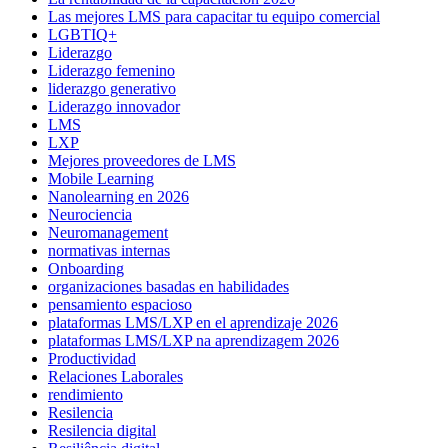
Las mejores LMS para capacitar tu equipo comercial
LGBTIQ+
Liderazgo
Liderazgo femenino
liderazgo generativo
Liderazgo innovador
LMS
LXP
Mejores proveedores de LMS
Mobile Learning
Nanolearning en 2026
Neurociencia
Neuromanagement
normativas internas
Onboarding
organizaciones basadas en habilidades
pensamiento espacioso
plataformas LMS/LXP en el aprendizaje 2026
plataformas LMS/LXP na aprendizagem 2026
Productividad
Relaciones Laborales
rendimiento
Resilencia
Resilencia digital