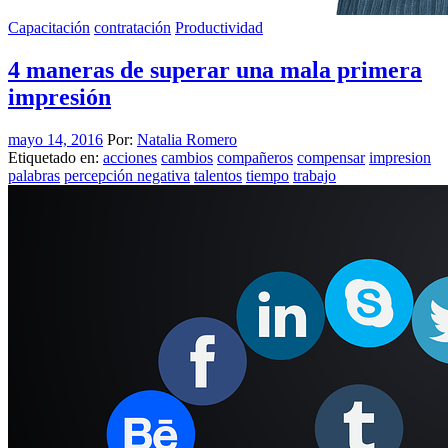
Capacitación
contratación
Productividad
4 maneras de superar una mala primera
impresión
mayo 14, 2016
Por:
Natalia Romero
Etiquetado en:
acciones
cambios
compañeros
compensar
impresion
palabras
percepción negativa
talentos
tiempo
trabajo