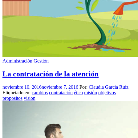
Administración
Gestión
La contratación de la atención
noviembre 10, 2016
noviembre 7, 2016
Por:
Claudia Garcia Ruiz
Etiquetado en:
cambios
contratación
ética
misión
objetivos
propositos
vision