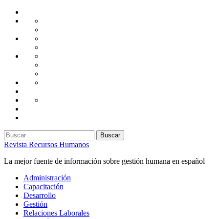
Saltar
Home
al
Administración
Seguridad
contenido
Tecnología
Capacitación
Tips
de
Universidad
Desarrollo
Oficina
Corporativa
Emprendimiento
Liderazgo
Productividad
Gestión
Gestión
Relaciones
Humana
Laborales
Selección
contratación
Gestión
Humana
Capacitación
Buscar:
Revista Recursos Humanos
La mejor fuente de información sobre gestión humana en español
Menú
Administración
principal
Capacitación
Desarrollo
Gestión
Relaciones Laborales