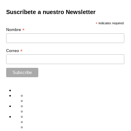
Suscríbete a nuestro Newsletter
*
indicates required
*
Nombre
*
Correo
Home
Administración
Seguridad
Tecnología
Capacitación
Tips
de
Universidad
Desarrollo
Oficina
Corporativa
Emprendimiento
Liderazgo
Productividad