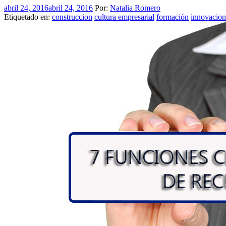
abril 24, 2016
abril 24, 2016
Por:
Natalia Romero
Etiquetado en:
construccion
cultura empresarial
formación
innovacion