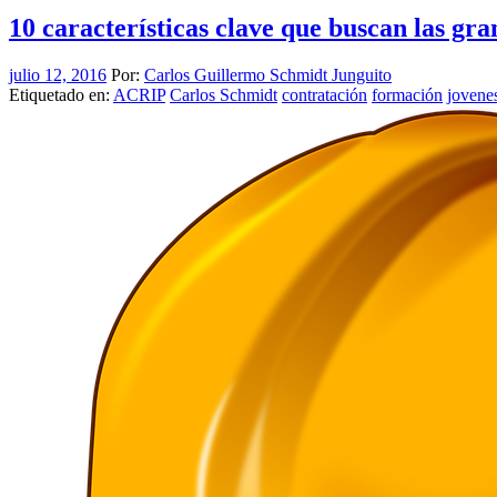
10 características clave que buscan las gr
julio 12, 2016
Por:
Carlos Guillermo Schmidt Junguito
Etiquetado en:
ACRIP
Carlos Schmidt
contratación
formación
jovene