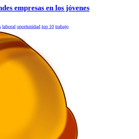
andes empresas en los jóvenes
s
laboral
oportunidad
top 10
trabajo