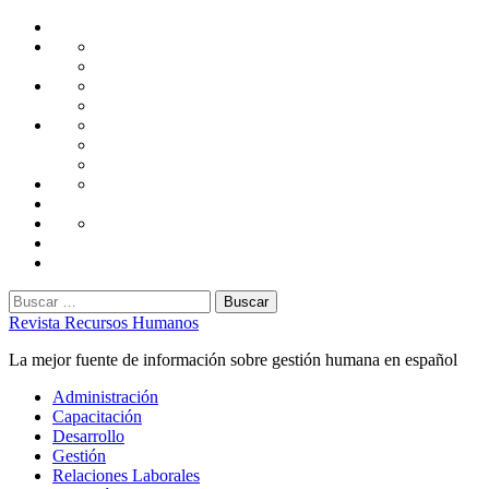
Saltar
Home
al
Administración
Seguridad
contenido
Tecnología
Capacitación
Tips
de
Universidad
Desarrollo
Oficina
Corporativa
Emprendimiento
Liderazgo
Productividad
Gestión
Gestión
Relaciones
Humana
Laborales
Selección
contratación
Gestión
Humana
Capacitación
Buscar:
Revista Recursos Humanos
La mejor fuente de información sobre gestión humana en español
Menú
Administración
principal
Capacitación
Desarrollo
Gestión
Relaciones Laborales