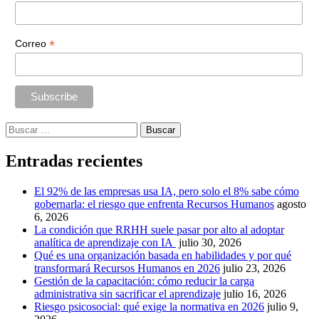
*
Correo
Buscar:
Entradas recientes
El 92% de las empresas usa IA, pero solo el 8% sabe cómo
gobernarla: el riesgo que enfrenta Recursos Humanos
agosto
6, 2026
La condición que RRHH suele pasar por alto al adoptar
analítica de aprendizaje con IA
julio 30, 2026
Qué es una organización basada en habilidades y por qué
transformará Recursos Humanos en 2026
julio 23, 2026
Gestión de la capacitación: cómo reducir la carga
administrativa sin sacrificar el aprendizaje
julio 16, 2026
Riesgo psicosocial: qué exige la normativa en 2026
julio 9,