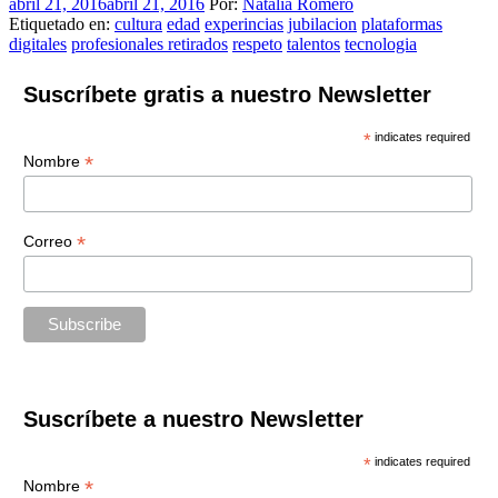
abril 21, 2016
abril 21, 2016
Por:
Natalia Romero
Etiquetado en:
cultura
edad
experincias
jubilacion
plataformas
digitales
profesionales retirados
respeto
talentos
tecnologia
Suscríbete gratis a nuestro Newsletter
*
indicates required
*
Nombre
*
Correo
Suscríbete a nuestro Newsletter
*
indicates required
*
Nombre