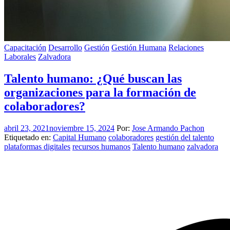
Capacitación
Desarrollo
Gestión
Gestión Humana
Relaciones
Laborales
Zalvadora
Talento humano: ¿Qué buscan las
organizaciones para la formación de
colaboradores?
abril 23, 2021
noviembre 15, 2024
Por:
Jose Armando Pachon
Etiquetado en:
Capital Humano
colaboradores
gestión del talento
plataformas digitales
recursos humanos
Talento humano
zalvadora