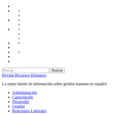
Saltar
Home
al
Administración
Seguridad
contenido
Tecnología
Capacitación
Tips
de
Universidad
Desarrollo
Oficina
Corporativa
Emprendimiento
Liderazgo
Productividad
Gestión
Gestión
Relaciones
Humana
Laborales
Selección
contratación
Gestión
Humana
Capacitación
Buscar:
Revista Recursos Humanos
La mejor fuente de información sobre gestión humana en español
Menú
Administración
principal
Capacitación
Desarrollo
Gestión
Relaciones Laborales