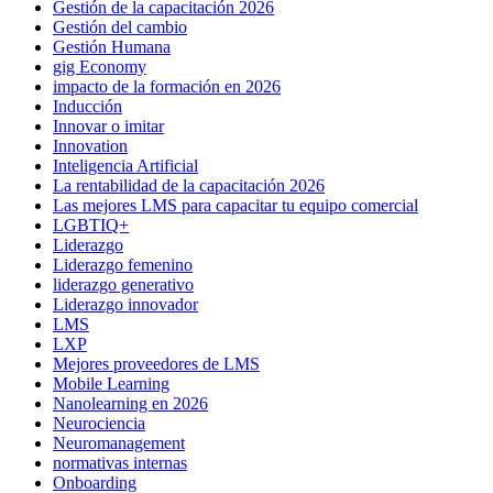
Gestión de la capacitación 2026
Gestión del cambio
Gestión Humana
gig Economy
impacto de la formación en 2026
Inducción
Innovar o imitar
Innovation
Inteligencia Artificial
La rentabilidad de la capacitación 2026
Las mejores LMS para capacitar tu equipo comercial
LGBTIQ+
Liderazgo
Liderazgo femenino
liderazgo generativo
Liderazgo innovador
LMS
LXP
Mejores proveedores de LMS
Mobile Learning
Nanolearning en 2026
Neurociencia
Neuromanagement
normativas internas
Onboarding