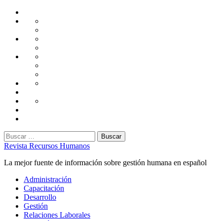
Saltar
Home
al
Administración
Seguridad
contenido
Tecnología
Capacitación
Tips
de
Universidad
Desarrollo
Oficina
Corporativa
Emprendimiento
Liderazgo
Productividad
Gestión
Gestión
Relaciones
Humana
Laborales
Selección
contratación
Gestión
Humana
Capacitación
Buscar:
Revista Recursos Humanos
La mejor fuente de información sobre gestión humana en español
Menú
Administración
principal
Capacitación
Desarrollo
Gestión
Relaciones Laborales