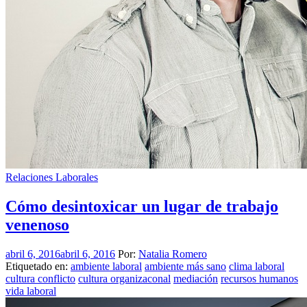
Relaciones Laborales
Cómo desintoxicar un lugar de trabajo
venenoso
abril 6, 2016
abril 6, 2016
Por:
Natalia Romero
Etiquetado en:
ambiente laboral
ambiente más sano
clima laboral
cultura conflicto
cultura organizaconal
mediación
recursos humanos
vida laboral