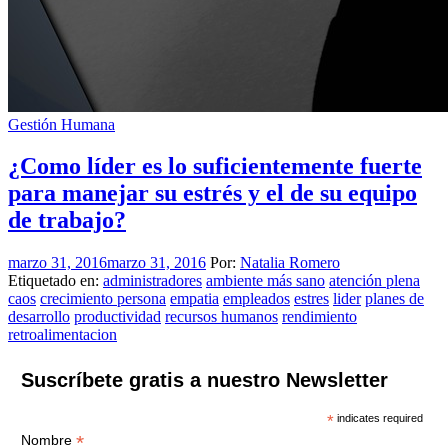
Gestión Humana
¿Como líder es lo suficientemente fuerte
para manejar su estrés y el de su equipo
de trabajo?
marzo 31, 2016
marzo 31, 2016
Por:
Natalia Romero
Etiquetado en:
administradores
ambiente más sano
atención plena
caos
crecimiento persona
empatia
empleados
estres
lider
planes de
desarrollo
productividad
recursos humanos
rendimiento
retroalimentacion
Suscríbete gratis a nuestro Newsletter
*
indicates required
*
Nombre