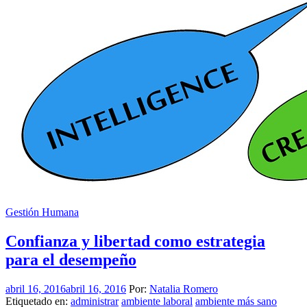
Gestión Humana
Confianza y libertad como estrategia
para el desempeño
abril 16, 2016
abril 16, 2016
Por:
Natalia Romero
Etiquetado en:
administrar
ambiente laboral
ambiente más sano