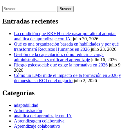
Buscar:
Entradas recientes
La condición que RRHH suele pasar por alto al adoptar
analítica de aprendizaje con IA
julio 30, 2026
Qué es una organización basada en habilidades y por qué
transformará Recursos Humanos en 2026
julio 23, 2026
Gestión de la capacitación: cómo reducir la carga
administrativa sin sacrificar el aprendizaje
julio 16, 2026
Riesgo psicosocial: qué exige la normativa en 2026
julio 9,
2026
Cómo un LMS mide el impacto de la formación en 2026 y
demuestra su ROI en el negocio
julio 2, 2026
Categorías
adaptabilidad
Administración
analítica del aprendizaje con IA
Aprendizagem colaborativa
Aprendizaje colaborativo