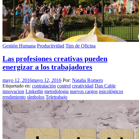
Gestión Humana
Productividad
Tips de Oficina
Las profesiones creativas pueden
energizar a los trabajadores
mayo 12, 2016
mayo 12, 2016
Por:
Natalia Romero
Etiquetado en:
contratación
control
creatividad
Dan Cable
innovacion
Linkedin
metodologia
nuevos cargos
psicológicos
rendimiento
símbolos
Teletrabajo