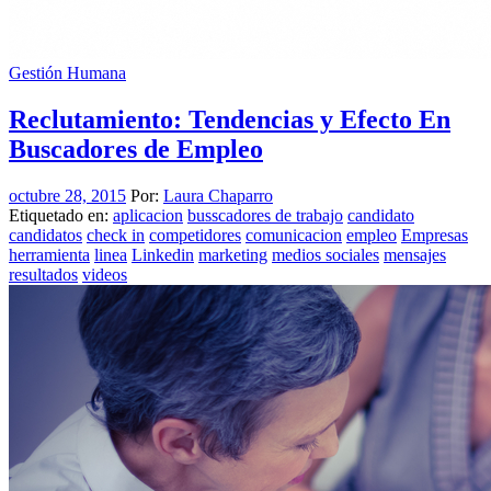
Gestión Humana
Reclutamiento: Tendencias y Efecto En
Buscadores de Empleo
octubre 28, 2015
Por:
Laura Chaparro
Etiquetado en:
aplicacion
busscadores de trabajo
candidato
candidatos
check in
competidores
comunicacion
empleo
Empresas
herramienta
linea
Linkedin
marketing
medios sociales
mensajes
resultados
videos