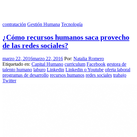
contratación
Gestión Humana
Tecnología
¿Cómo recursos humanos saca provecho
de las redes sociales?
marzo 22, 2016
marzo 22, 2016
Por:
Natalia Romero
Etiquetado en:
Capital Humano
curriculum
Facebook
gestora de
talento humano
laburo
Linkedin
Linkedin o Youtube
oferta laboral
programas de desarrollo
recursos humanos
redes sociales
trabajo
Twitter