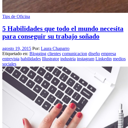
Tips de Oficina
5 Habilidades que todo el mundo necesita
para conseguir su trabajo soñado
agosto 19, 2015
Por:
Laura Chaparro
Etiquetado en:
Blogging
clientes
comunicacion
diseño
empresa
entrevista
habilidades
Illustrator
industria
instagram
Linkedin
medios
sociales