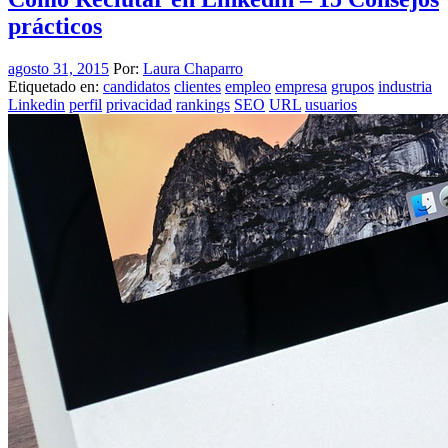
prácticos
agosto 31, 2015
Por:
Laura Chaparro
Etiquetado en:
candidatos
clientes
empleo
empresa
grupos
industria
Linkedin
perfil
privacidad
rankings
SEO
URL
usuarios