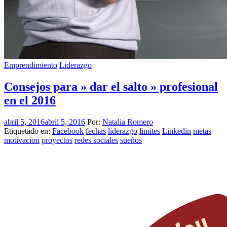
Emprendimiento
Liderazgo
Consejos para » dar el salto » profesional
en el 2016
abril 5, 2016
abril 5, 2016
Por:
Natalia Romero
Etiquetado en:
Facebook
fechas
liderazgo
limites
Linkedin
metas
motivacion
proyectos
redes sociales
sueños