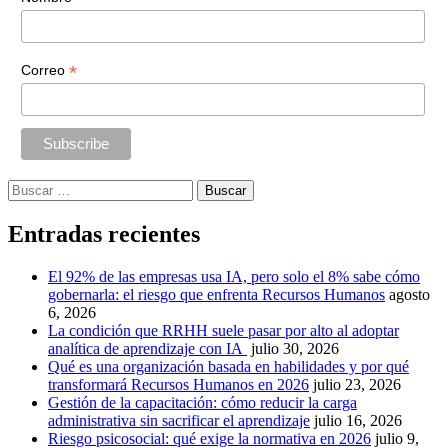
*
Correo
Buscar:
Entradas recientes
El 92% de las empresas usa IA, pero solo el 8% sabe cómo
gobernarla: el riesgo que enfrenta Recursos Humanos
agosto
6, 2026
La condición que RRHH suele pasar por alto al adoptar
analítica de aprendizaje con IA
julio 30, 2026
Qué es una organización basada en habilidades y por qué
transformará Recursos Humanos en 2026
julio 23, 2026
Gestión de la capacitación: cómo reducir la carga
administrativa sin sacrificar el aprendizaje
julio 16, 2026
Riesgo psicosocial: qué exige la normativa en 2026
julio 9,