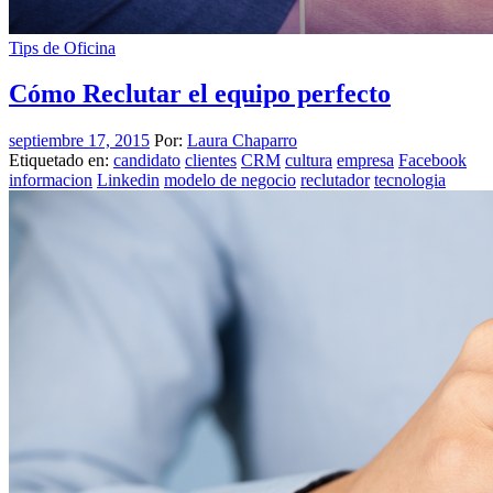
Tips de Oficina
Cómo Reclutar el equipo perfecto
septiembre 17, 2015
Por:
Laura Chaparro
Etiquetado en:
candidato
clientes
CRM
cultura
empresa
Facebook
informacion
Linkedin
modelo de negocio
reclutador
tecnologia