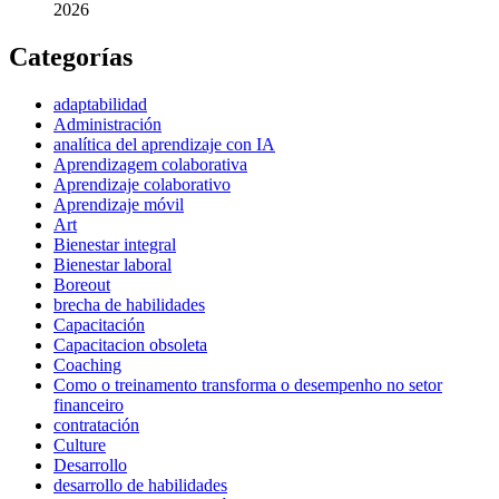
2026
Categorías
adaptabilidad
Administración
analítica del aprendizaje con IA
Aprendizagem colaborativa
Aprendizaje colaborativo
Aprendizaje móvil
Art
Bienestar integral
Bienestar laboral
Boreout
brecha de habilidades
Capacitación
Capacitacion obsoleta
Coaching
Como o treinamento transforma o desempenho no setor
financeiro
contratación
Culture
Desarrollo
desarrollo de habilidades