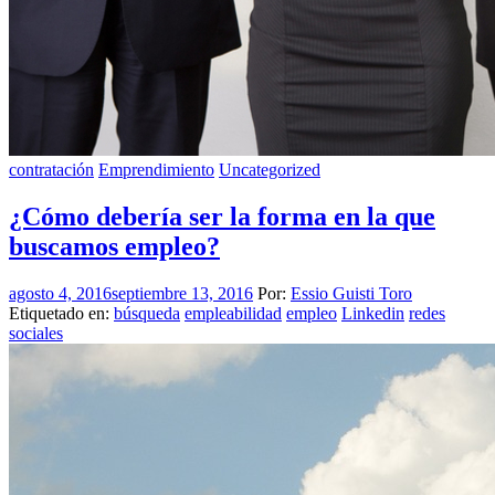
contratación
Emprendimiento
Uncategorized
¿Cómo debería ser la forma en la que
buscamos empleo?
agosto 4, 2016
septiembre 13, 2016
Por:
Essio Guisti Toro
Etiquetado en:
búsqueda
empleabilidad
empleo
Linkedin
redes
sociales