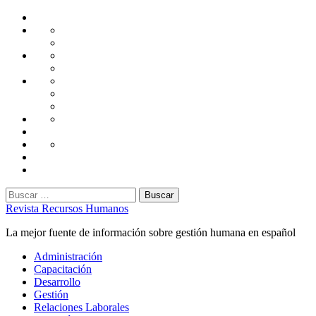
Saltar
Home
al
Administración
Seguridad
contenido
Tecnología
Capacitación
Tips
de
Universidad
Desarrollo
Oficina
Corporativa
Emprendimiento
Liderazgo
Productividad
Gestión
Gestión
Relaciones
Humana
Laborales
Selección
contratación
Gestión
Humana
Capacitación
Buscar:
Revista Recursos Humanos
La mejor fuente de información sobre gestión humana en español
Menú
Administración
principal
Capacitación
Desarrollo
Gestión
Relaciones Laborales